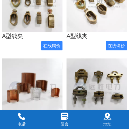
A型线夹
A型线夹
在线询价
在线询价
C型线夹
U型线夹
电话
留言
地址